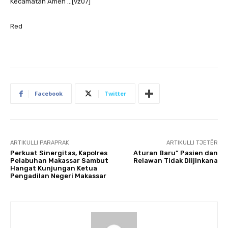
Kecamatan Amen …[vz07]
Red
Facebook
Twitter
ARTIKULLI PARAPRAK
ARTIKULLI TJETËR
Perkuat Sinergitas, Kapolres
Aturan Baru” Pasien dan
Pelabuhan Makassar Sambut
Relawan Tidak Diijinkana
Hangat Kunjungan Ketua
Pengadilan Negeri Makassar