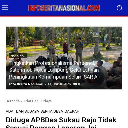
NASIONAL
Tingkatkan Profesionalisme Personel,
*
Satbrimob Polda Lampung Gelar Latihan
Peningkatan Kemampuan Selam SAR Air
Info Berita Nasional
-
Agustus 8, 2026
0
I
Beranda
Adat Dan Budaya
ADAT DAN BUDAYA
BERITA DESA
DAERAH
Diduga APBDes Sukau Rajo Tidak