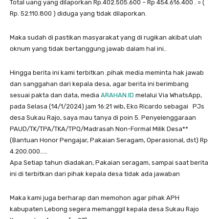
Total uang yang dilaporkan Rp.
402.505.600
– Rp
454.616.400
. = (
Rp.
52.110.800
) diduga yang tidak dilaporkan.
Maka sudah di pastikan masyarakat yang di rugikan akibat ulah
oknum yang tidak bertanggung jawab dalam hal ini..
Hingga berita ini kami terbitkan .pihak media meminta hak jawab
dan sanggahan dari kepala desa, agar berita ini berimbang
sesuai pakta dan data, media
ARAHAN.ID
melalui Via WhatsApp,
pada Selasa (14/1/2024) jam 16:21 wib, Eko Ricardo sebagai PJs
desa Sukau Rajo, saya mau tanya di poin 5. Penyelenggaraan
PAUD/TK/TPA/TKA/TPQ/Madrasah Non-Formal Milik Desa**
(Bantuan Honor Pengajar, Pakaian Seragam, Operasional, dst) Rp
4.200.000
…..
Apa Setiap tahun diadakan, Pakaian seragam, sampai saat berita
ini di terbitkan dari pihak kepala desa tidak ada jawaban
Maka kami juga berharap dan memohon agar pihak APH
kabupaten Lebong segera memanggil kepala desa Sukau Rajo