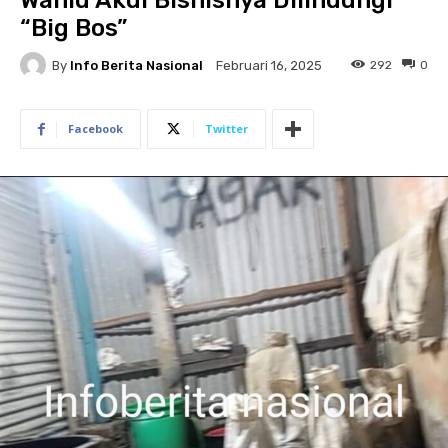
Wahid Akui Bisnisnya Dilindungi
“Big Bos”
By
Info Berita Nasional
292
0
Februari 16, 2025
Facebook
Twitter