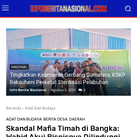
NASIONAL
Tingkatkan Keamanan Gerbang Sumatera, KSKP
Bakauheni Perketat Sterilisasi Pelabuhan
Info Berita Nasional
-
Agustus 5, 2026
0
I
Beranda
Adat Dan Budaya
ADAT DAN BUDAYA
BERITA DESA
DAERAH
Skandal Mafia Timah di Bangka: