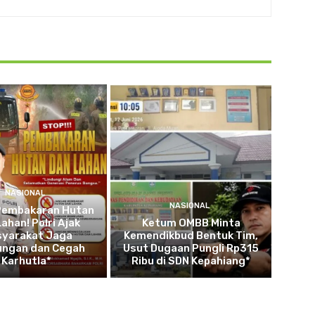
NASIONAL
NASIONAL
Pembakaran Hutan
ahan! Polri Ajak
Ketum OMBB Minta
yarakat Jaga
Kemendikbud Bentuk Tim,
ungan dan Cegah
Usut Dugaan Pungli Rp315
Karhutla*
Ribu di SDN Kepahiang*