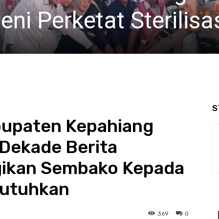
ni Perketat Sterilisa
S
bupaten Kepahiang
 Dekade Berita
gikan Sembako Kepada
utuhkan
369
0