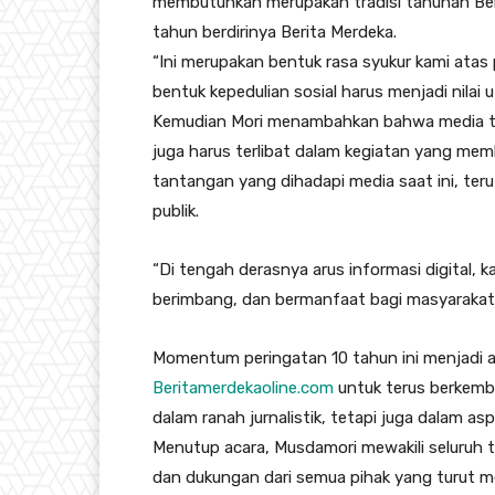
membutuhkan merupakan tradisi tahunan Beri
tahun berdirinya Berita Merdeka.
“Ini merupakan bentuk rasa syukur kami atas
bentuk kepedulian sosial harus menjadi nilai uta
Kemudian Mori menambahkan bahwa media ti
juga harus terlibat dalam kegiatan yang mem
tantangan yang dihadapi media saat ini, te
publik.
“Di tengah derasnya arus informasi digital, 
berimbang, dan bermanfaat bagi masyarakat,”
Momentum peringatan 10 tahun ini menjadi aj
Beritamerdekaoline.com
untuk terus berkemba
dalam ranah jurnalistik, tetapi juga dalam a
Menutup acara, Musdamori mewakili seluruh t
dan dukungan dari semua pihak yang turut m