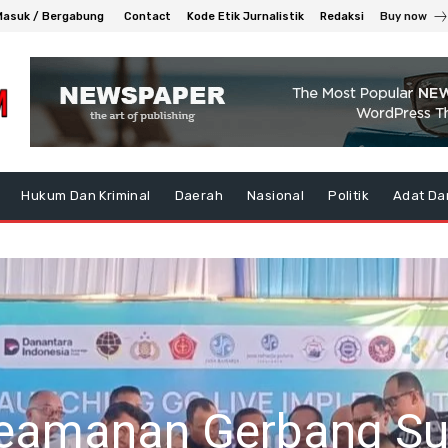
Masuk / Bergabung
Contact
Kode Etik Jurnalistik
Redaksi
Buy now
Hukum Dan Kriminal
Daerah
Nasional
Politik
Adat Da
Keamanan Gerbang Su