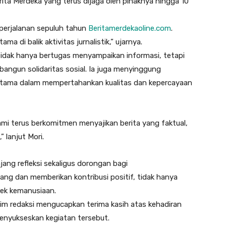
ta Merdeka yang terus dijaga oleh pihaknya hingga 10
 perjalanan sepuluh tahun
Beritamerdekaoline.com
.
ma di balik aktivitas jurnalistik,” ujarnya.
dak hanya bertugas menyampaikan informasi, tetapi
bangun solidaritas sosial. Ia juga menyinggung
rutama dalam mempertahankan kualitas dan kepercayaan
kami terus berkomitmen menyajikan berita yang faktual,
 lanjut Mori.
ang refleksi sekaligus dorongan bagi
ng dan memberikan kontribusi positif, tidak hanya
spek kemanusiaan.
im redaksi mengucapkan terima kasih atas kehadiran
enyukseskan kegiatan tersebut.