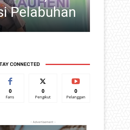
si Pelabuhan
Akad
Info Berita Nasiona
TAY CONNECTED
0
0
0
Fans
Pengikut
Pelanggan
- Advertisement -