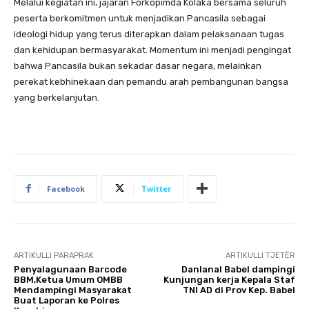
Melalui kegiatan ini, jajaran Forkopimda Kolaka bersama seluruh
peserta berkomitmen untuk menjadikan Pancasila sebagai
ideologi hidup yang terus diterapkan dalam pelaksanaan tugas
dan kehidupan bermasyarakat. Momentum ini menjadi pengingat
bahwa Pancasila bukan sekadar dasar negara, melainkan
perekat kebhinekaan dan pemandu arah pembangunan bangsa
yang berkelanjutan.
Facebook
Twitter
ARTIKULLI PARAPRAK
ARTIKULLI TJETËR
Penyalagunaan Barcode
Danlanal Babel dampingi
BBM,Ketua Umum OMBB
Kunjungan kerja Kepala Staf
Mendampingi Masyarakat
TNI AD di Prov Kep. Babel
Buat Laporan ke Polres