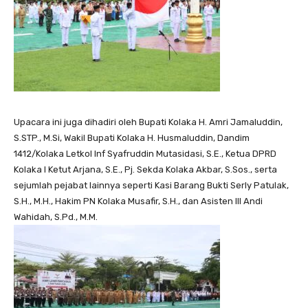
Upacara ini juga dihadiri oleh Bupati Kolaka H. Amri Jamaluddin,
S.STP., M.Si, Wakil Bupati Kolaka H. Husmaluddin, Dandim
1412/Kolaka Letkol Inf Syafruddin Mutasidasi, S.E., Ketua DPRD
Kolaka I Ketut Arjana, S.E., Pj. Sekda Kolaka Akbar, S.Sos., serta
sejumlah pejabat lainnya seperti Kasi Barang Bukti Serly Patulak,
S.H., M.H., Hakim PN Kolaka Musafir, S.H., dan Asisten III Andi
Wahidah, S.Pd., M.M.