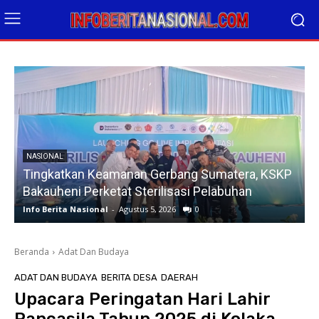
NASIONAL
Tingkatkan Keamanan Gerbang Sumatera, KSKP
Bakauheni Perketat Sterilisasi Pelabuhan
Info Berita Nasional
-
Agustus 5, 2026
0
I
Beranda
Adat Dan Budaya
ADAT DAN BUDAYA
BERITA DESA
DAERAH
Upacara Peringatan Hari Lahir