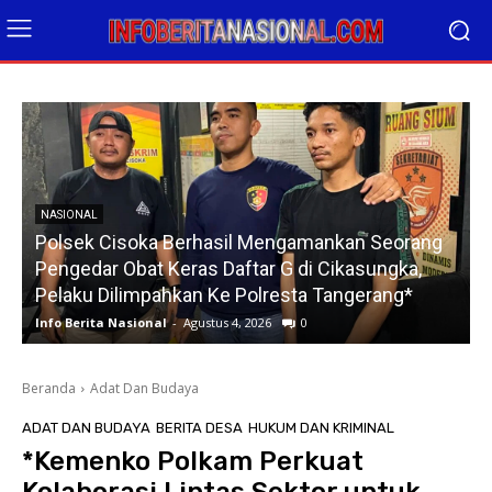
NASIONAL
Kapolda Lampung Pimpin Sertijab 12 Pejabat
Strategis, Perkuat Organisasi dan Pelayanan
Polri Presisi
Info Berita Nasional
-
Agustus 4, 2026
0
Beranda
Adat Dan Budaya
ADAT DAN BUDAYA
BERITA DESA
HUKUM DAN KRIMINAL
*Kemenko Polkam Perkuat