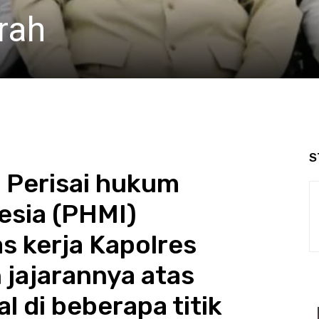
pahkan Ke Polresta T
S
 Perisai hukum
esia (PHMI)
s kerja Kapolres
jajarannya atas
 di beberapa titik