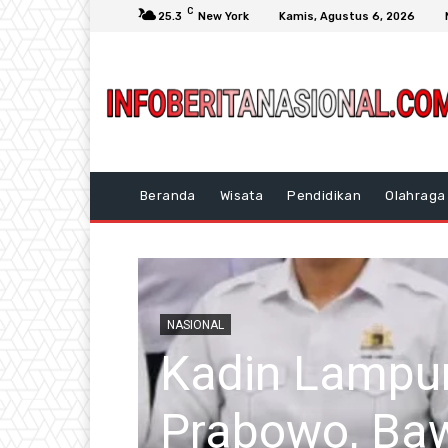
C
25.3
New York
Kamis, Agustus 6, 2026
Beranda
Wisata
Pendidikan
Olahraga
NASIONAL
esiden
Polsek Ciso
Pengedar Oba