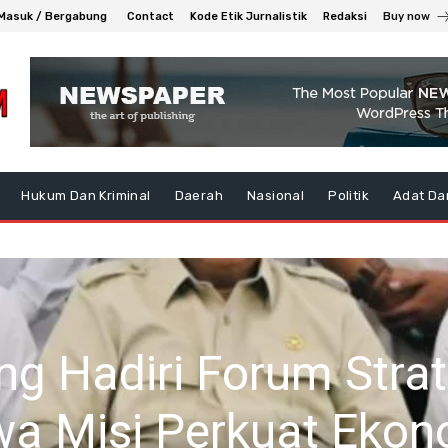
Masuk / Bergabung
Contact
Kode Etik Jurnalistik
Redaksi
Buy now
Hukum Dan Kriminal
Daerah
Nasional
Politik
Adat Da
ka Berhasil Mengama
t Keras Daftar G di 