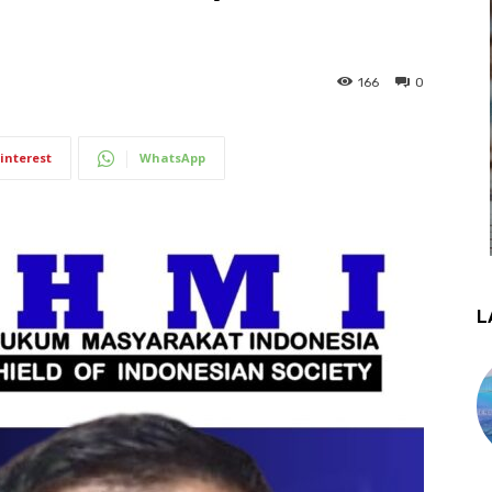
166
0
interest
WhatsApp
L