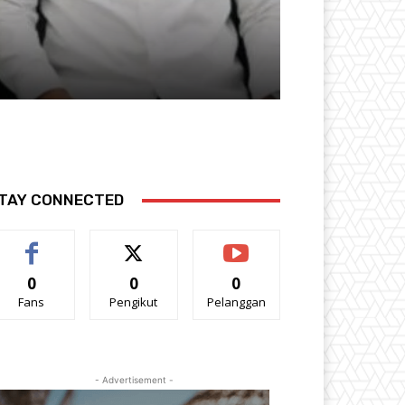
angerang*
Polri
Info Berita Nasion
TAY CONNECTED
0
0
0
Fans
Pengikut
Pelanggan
- Advertisement -