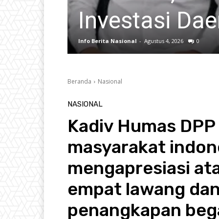
Pelaku Dilim
Info Berita Nasional
-
Agustus 4, 2026
0
Beranda
Nasional
NASIONAL
Kadiv Humas DPP
masyarakat indon
mengapresiasi ata
empat lawang dan 
penangkapan begal