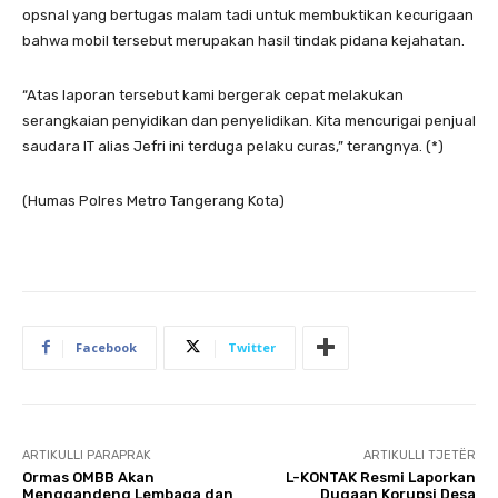
opsnal yang bertugas malam tadi untuk membuktikan kecurigaan
bahwa mobil tersebut merupakan hasil tindak pidana kejahatan.
“Atas laporan tersebut kami bergerak cepat melakukan
serangkaian penyidikan dan penyelidikan. Kita mencurigai penjual
saudara IT alias Jefri ini terduga pelaku curas,” terangnya. (*)
(Humas Polres Metro Tangerang Kota)
Facebook
Twitter
ARTIKULLI PARAPRAK
ARTIKULLI TJETËR
Ormas OMBB Akan
L-KONTAK Resmi Laporkan
Menggandeng Lembaga dan
Dugaan Korupsi Desa