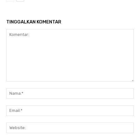
TINGGALKAN KOMENTAR
Komentar:
Na
Ema
Web