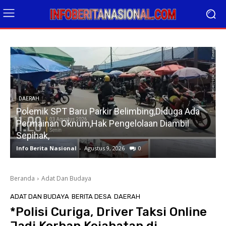
DAERAH
Polemik SPT Baru Parkir Belimbing,Diduga Ada
Permainan Oknum,Hak Pengelolaan Diambil
Sepihak,
Info Berita Nasional
-
Agustus 9, 2026
0
I
Beranda
Adat Dan Budaya
ADAT DAN BUDAYA
BERITA DESA
DAERAH
*Polisi Curiga, Driver Taksi Online